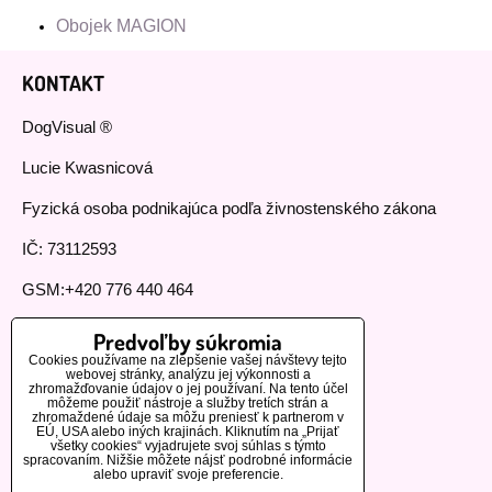
Obojek MAGION
KONTAKT
DogVisual ®
Lucie Kwasnicová
Fyzická osoba podnikajúca podľa živnostenského zákona
IČ: 73112593
GSM:+420 776 440 464
DÔLEŽITÉ INFORMÁCIE
Predvoľby súkromia
Cookies používame na zlepšenie vašej návštevy tejto
webovej stránky, analýzu jej výkonnosti a
Všeobecné obchodné podmienky
zhromažďovanie údajov o jej používaní. Na tento účel
môžeme použiť nástroje a služby tretích strán a
Reklamačný poriadok
zhromaždené údaje sa môžu preniesť k partnerom v
EÚ, USA alebo iných krajinách. Kliknutím na „Prijať
všetky cookies“ vyjadrujete svoj súhlas s týmto
Doprava a platba
spracovaním. Nižšie môžete nájsť podrobné informácie
alebo upraviť svoje preferencie.