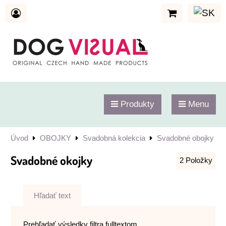
Produkty
Menu
Úvod
OBOJKY
Svadobná kolekcia
Svadobné obojky
Svadobné okojky
2
Položky
Hľadať text
Prehľadať výsledky filtra fulltextom