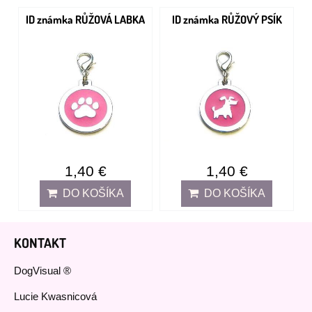
ID známka RŮŽOVÁ LABKA
ID známka RŮŽOVÝ PSÍK
1,40 €
1,40 €
DO KOŠÍKA
DO KOŠÍKA
KONTAKT
DogVisual ®
Lucie Kwasnicová