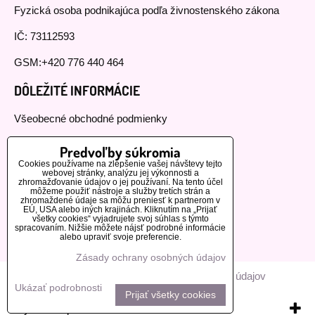
Fyzická osoba podnikajúca podľa živnostenského zákona
IČ: 73112593
GSM:+420 776 440 464
DÔLEŽITÉ INFORMÁCIE
Všeobecné obchodné podmienky
Reklamačný poriadok
Predvoľby súkromia
Cookies používame na zlepšenie vašej návštevy tejto
Doprava a platba
webovej stránky, analýzu jej výkonnosti a
zhromažďovanie údajov o jej používaní. Na tento účel
môžeme použiť nástroje a služby tretích strán a
Starostlivosť o výrobky Dog VISUAL
zhromaždené údaje sa môžu preniesť k partnerom v
EÚ, USA alebo iných krajinách. Kliknutím na „Prijať
všetky cookies“ vyjadrujete svoj súhlas s týmto
MOHLO BY VÁS ZAUJÍMAŤ
spracovaním. Nižšie môžete nájsť podrobné informácie
alebo upraviť svoje preferencie.
Naši zákazníci
Zásady ochrany osobných údajov
Predvoľby súkromia
Zásady ochrany osobných údajov
Ukázať podrobnosti
Prijať všetky cookies
Vytvorené pomocou:
BiznisWeb.sk