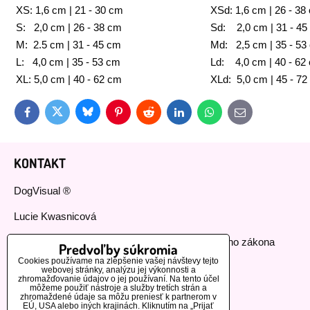
XS: 1,6 cm | 21 - 30 cm
XSd: 1,6 cm | 26 - 38
S: 2,0 cm | 26 - 38 cm
Sd: 2,0 cm | 31 - 45
M: 2.5 cm | 31 - 45 cm
Md: 2,5 cm | 35 - 53
L: 4,0 cm | 35 - 53 cm
Ld: 4,0 cm | 40 - 62
XL: 5,0 cm | 40 - 62 cm
XLd: 5,0 cm | 45 - 7
Bluesky
Twitter
Facebook
Pinterest
Reddit
LinkedIn
WhatsApp
E-
mail
KONTAKT
DogVisual ®
Lucie Kwasnicová
Fyzická osoba podnikajúca podľa živnostenského zákona
Predvoľby súkromia
Cookies používame na zlepšenie vašej návštevy tejto
IČ: 73112593
webovej stránky, analýzu jej výkonnosti a
zhromažďovanie údajov o jej používaní. Na tento účel
môžeme použiť nástroje a služby tretích strán a
GSM:+420 776 440 464
zhromaždené údaje sa môžu preniesť k partnerom v
EÚ, USA alebo iných krajinách. Kliknutím na „Prijať