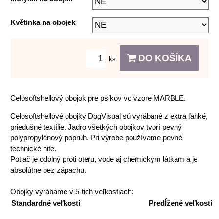
Květinka na obojek
DO KOŠÍKA
ks
Celosoftshellový obojok pre psíkov vo vzore MARBLE.
Celosoftshellové obojky DogVisual sú vyrábané z extra ľahké,
priedušné textílie. Jadro všetkých obojkov tvorí pevný
polypropylénový popruh. Pri výrobe používame pevné
technické nite.
Potlač je odolný proti oteru, vode aj chemickým látkam a je
absolútne bez zápachu.
Obojky vyrábame v 5-tich veľkostiach:
Standardné veľkosti
Predĺžené veľkosti