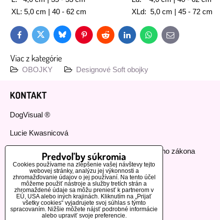
XL: 5,0 cm | 40 - 62 cm
XLd: 5,0 cm | 45 - 72 cm
Bluesky
Twitter
Facebook
Pinterest
Reddit
LinkedIn
WhatsApp
E-
mail
Viac z kategórie
OBOJKY
Designové Soft obojky
KONTAKT
DogVisual ®
Lucie Kwasnicová
Fyzická osoba podnikajúca podľa živnostenského zákona
Predvoľby súkromia
Cookies používame na zlepšenie vašej návštevy tejto
IČ: 73112593
webovej stránky, analýzu jej výkonnosti a
zhromažďovanie údajov o jej používaní. Na tento účel
môžeme použiť nástroje a služby tretích strán a
GSM:+420 776 440 464
zhromaždené údaje sa môžu preniesť k partnerom v
EÚ, USA alebo iných krajinách. Kliknutím na „Prijať
všetky cookies“ vyjadrujete svoj súhlas s týmto
MOHLO BY VÁS ZAUJÍMAŤ
spracovaním. Nižšie môžete nájsť podrobné informácie
alebo upraviť svoje preferencie.