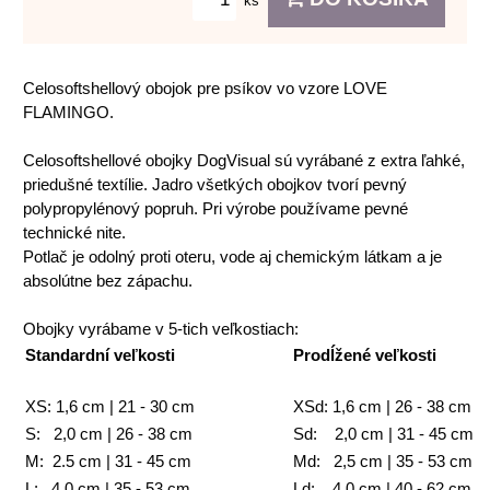
ks
Celosoftshellový obojok pre psíkov vo vzore LOVE
FLAMINGO.
Celosoftshellové obojky DogVisual sú vyrábané z extra ľahké,
priedušné textílie. Jadro všetkých obojkov tvorí pevný
polypropylénový popruh. Pri výrobe používame pevné
technické nite.
Potlač je odolný proti oteru, vode aj chemickým látkam a je
absolútne bez zápachu.
Obojky vyrábame v 5-tich veľkostiach:
Standardní veľkosti
Prodĺžené veľkosti
XS: 1,6 cm | 21 - 30 cm
XSd: 1,6 cm | 26 - 38 cm
S: 2,0 cm | 26 - 38 cm
Sd: 2,0 cm | 31 - 45 cm
M: 2.5 cm | 31 - 45 cm
Md: 2,5 cm | 35 - 53 cm
L: 4,0 cm | 35 - 53 cm
Ld: 4,0 cm | 40 - 62 cm