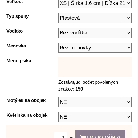
Veľkosť
Typ spony
Vodítko
Menovka
Meno psíka
Zostávajúci počet povolených
znakov:
150
Motýlek na obojek
Květinka na obojek
DO KOŠÍKA