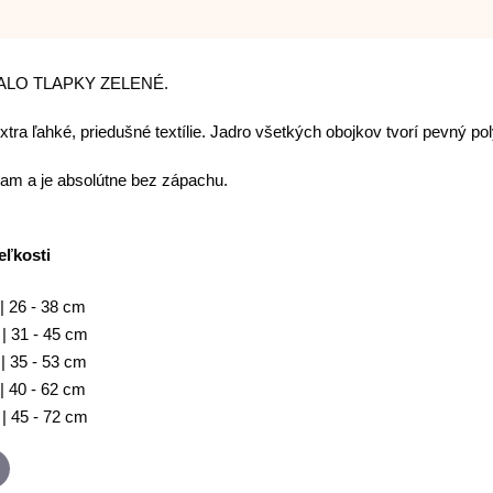
UFFALO TLAPKY ZELENÉ.
xtra ľahké, priedušné textílie. Jadro všetkých obojkov tvorí pevný 
tkam a je absolútne bez zápachu.
eľkosti
| 26 - 38 cm
| 31 - 45 cm
| 35 - 53 cm
| 40 - 62 cm
| 45 - 72 cm
p
-
ail