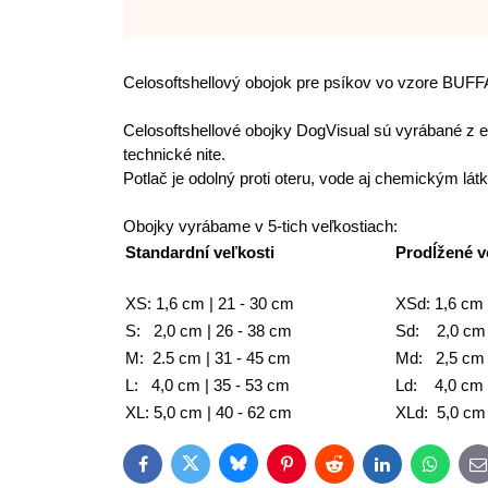
Celosoftshellový obojok pre psíkov vo vzore B
Celosoftshellové obojky DogVisual sú vyrábané z e
technické nite.
Potlač je odolný proti oteru, vode aj chemickým lá
Obojky vyrábame v 5-tich veľkostiach:
Standardní veľkosti
Prodĺžené v
XS: 1,6 cm | 21 - 30 cm
XSd: 1,6 cm 
S: 2,0 cm | 26 - 38 cm
Sd: 2,0 cm 
M: 2.5 cm | 31 - 45 cm
Md: 2,5 cm 
L: 4,0 cm | 35 - 53 cm
Ld: 4,0 cm 
XL: 5,0 cm | 40 - 62 cm
XLd: 5,0 cm 
Bluesky
Twitter
Facebook
Pinterest
Reddit
LinkedIn
WhatsAp
E
m