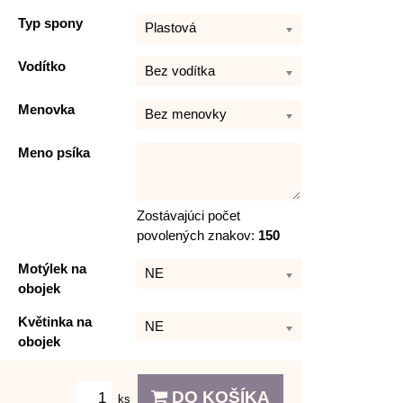
Typ spony
Plastová
Vodítko
Bez vodítka
Menovka
Bez menovky
Meno psíka
Zostávajúci počet
povolených znakov:
150
Motýlek na
NE
obojek
Květinka na
NE
obojek
DO KOŠÍKA
ks