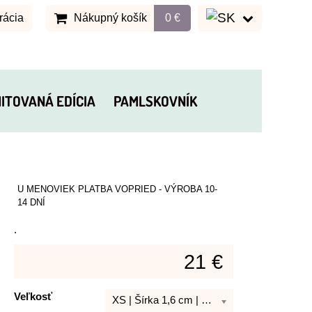
rácia
Nákupný košík
0 €
MITOVANÁ EDÍCIA
PAMLSKOVNÍK
U MENOVIEK PLATBA VOPRIED - VÝROBA 10-
14 DNÍ
.
21 €
Veľkosť
XS | Šírka 1,6 cm | Dĺžka 21 - 30 cm