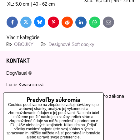
XLd: 5,0 cm | 45 - 72 cm
XL: 5,0 cm | 40 - 62 cm
Bluesky
Twitter
Facebook
Pinterest
Reddit
LinkedIn
WhatsApp
E-
mail
Viac z kategórie
OBOJKY
Designové Soft obojky
KONTAKT
DogVisual ®
Lucie Kwasnicová
Fyzická osoba podnikajúca podľa živnostenského zákona
Predvoľby súkromia
Cookies používame na zlepšenie vašej návštevy tejto
IČ: 73112593
webovej stránky, analýzu jej výkonnosti a
zhromažďovanie údajov o jej používaní. Na tento účel
môžeme použiť nástroje a služby tretích strán a
GSM:+420 776 440 464
zhromaždené údaje sa môžu preniesť k partnerom v
EÚ, USA alebo iných krajinách. Kliknutím na „Prijať
všetky cookies“ vyjadrujete svoj súhlas s týmto
MOHLO BY VÁS ZAUJÍMAŤ
spracovaním. Nižšie môžete nájsť podrobné informácie
alebo upraviť svoje preferencie.