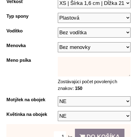
Veľkosť
Typ spony
Vodítko
Menovka
Meno psíka
Zostávajúci počet povolených
znakov:
150
Motýlek na obojek
Květinka na obojek
DO KOŠÍKA