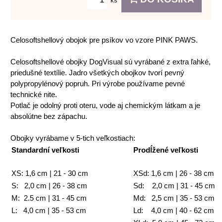
ks
Celosoftshellový obojok pre psíkov vo vzore PINK PAWS.
Celosoftshellové obojky DogVisual sú vyrábané z extra ľahké,
priedušné textílie. Jadro všetkých obojkov tvorí pevný
polypropylénový popruh. Pri výrobe používame pevné
technické nite.
Potlač je odolný proti oteru, vode aj chemickým látkam a je
absolútne bez zápachu.
Obojky vyrábame v 5-tich veľkostiach:
Standardní veľkosti
Prodĺžené veľkosti
XS: 1,6 cm | 21 - 30 cm
XSd: 1,6 cm | 26 - 38 cm
S: 2,0 cm | 26 - 38 cm
Sd: 2,0 cm | 31 - 45 cm
M: 2.5 cm | 31 - 45 cm
Md: 2,5 cm | 35 - 53 cm
L: 4,0 cm | 35 - 53 cm
Ld: 4,0 cm | 40 - 62 cm