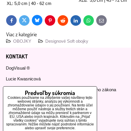
XLd: 5,0 cm | 45 - 72 cm
XL: 5,0 cm | 40 - 62 cm
Bluesky
Twitter
Facebook
Pinterest
Reddit
LinkedIn
WhatsApp
E-
mail
Viac z kategórie
OBOJKY
Designové Soft obojky
KONTAKT
DogVisual ®
Lucie Kwasnicová
Fyzická osoba podnikajúca podľa živnostenského zákona
Predvoľby súkromia
Cookies používame na zlepšenie vašej návštevy tejto
IČ: 73112593
webovej stránky, analýzu jej výkonnosti a
zhromažďovanie údajov o jej používaní. Na tento účel
môžeme použiť nástroje a služby tretích strán a
GSM:+420 776 440 464
zhromaždené údaje sa môžu preniesť k partnerom v
EÚ, USA alebo iných krajinách. Kliknutím na „Prijať
všetky cookies“ vyjadrujete svoj súhlas s týmto
MOHLO BY VÁS ZAUJÍMAŤ
spracovaním. Nižšie môžete nájsť podrobné informácie
alebo upraviť svoje preferencie.