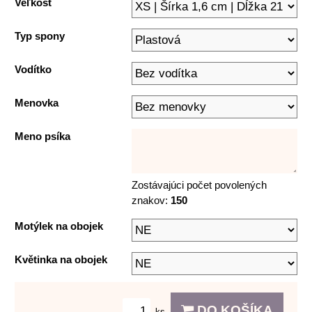
Veľkosť
Typ spony
Vodítko
Menovka
Meno psíka
Zostávajúci počet povolených
znakov:
150
Motýlek na obojek
Květinka na obojek
DO KOŠÍKA
ks