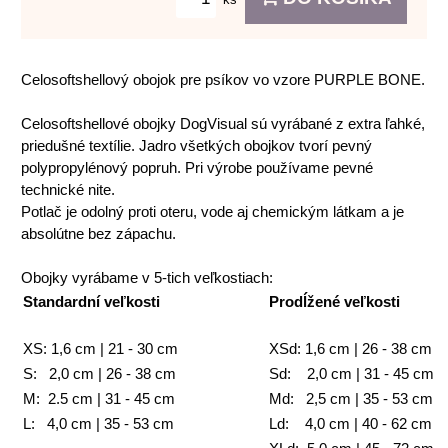
Celosoftshellový obojok pre psíkov vo vzore PURPLE BONE.
Celosoftshellové obojky DogVisual sú vyrábané z extra ľahké,
priedušné textílie. Jadro všetkých obojkov tvorí pevný
polypropylénový popruh. Pri výrobe používame pevné
technické nite.
Potlač je odolný proti oteru, vode aj chemickým látkam a je
absolútne bez zápachu.
Obojky vyrábame v 5-tich veľkostiach:
Standardní veľkosti
Prodĺžené veľkosti
XS: 1,6 cm | 21 - 30 cm
XSd: 1,6 cm | 26 - 38 cm
S: 2,0 cm | 26 - 38 cm
Sd: 2,0 cm | 31 - 45 cm
M: 2.5 cm | 31 - 45 cm
Md: 2,5 cm | 35 - 53 cm
L: 4,0 cm | 35 - 53 cm
Ld: 4,0 cm | 40 - 62 cm