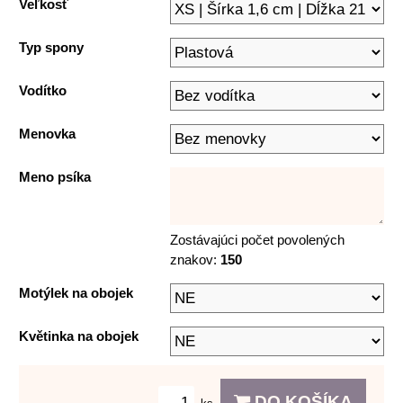
Veľkosť
Typ spony
Vodítko
Menovka
Meno psíka
Zostávajúci počet povolených
znakov:
150
Motýlek na obojek
Květinka na obojek
DO KOŠÍKA