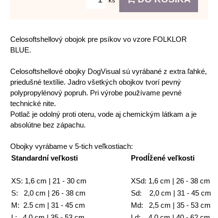
ks
Celosoftshellový obojok pre psíkov vo vzore FOLKLOR
BLUE.
Celosoftshellové obojky DogVisual sú vyrábané z extra ľahké,
priedušné textílie. Jadro všetkých obojkov tvorí pevný
polypropylénový popruh. Pri výrobe používame pevné
technické nite.
Potlač je odolný proti oteru, vode aj chemickým látkam a je
absolútne bez zápachu.
Obojky vyrábame v 5-tich veľkostiach:
Standardní veľkosti
Prodĺžené veľkosti
XS: 1,6 cm | 21 - 30 cm
XSd: 1,6 cm | 26 - 38 cm
S: 2,0 cm | 26 - 38 cm
Sd: 2,0 cm | 31 - 45 cm
M: 2.5 cm | 31 - 45 cm
Md: 2,5 cm | 35 - 53 cm
L: 4,0 cm | 35 - 53 cm
Ld: 4,0 cm | 40 - 62 cm