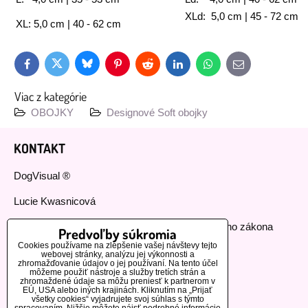
XLd: 5,0 cm | 45 - 72 cm
XL: 5,0 cm | 40 - 62 cm
Bluesky
Twitter
Facebook
Pinterest
Reddit
LinkedIn
WhatsApp
E-
mail
Viac z kategórie
OBOJKY
Designové Soft obojky
KONTAKT
DogVisual ®
Lucie Kwasnicová
Fyzická osoba podnikajúca podľa živnostenského zákona
Predvoľby súkromia
Cookies používame na zlepšenie vašej návštevy tejto
IČ: 73112593
webovej stránky, analýzu jej výkonnosti a
zhromažďovanie údajov o jej používaní. Na tento účel
môžeme použiť nástroje a služby tretích strán a
GSM:+420 776 440 464
zhromaždené údaje sa môžu preniesť k partnerom v
EÚ, USA alebo iných krajinách. Kliknutím na „Prijať
všetky cookies“ vyjadrujete svoj súhlas s týmto
MOHLO BY VÁS ZAUJÍMAŤ