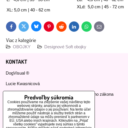
XLd: 5,0 cm | 45 - 72 cm
XL: 5,0 cm | 40 - 62 cm
Bluesky
Twitter
Facebook
Pinterest
Reddit
LinkedIn
WhatsApp
E-
mail
Viac z kategórie
OBOJKY
Designové Soft obojky
KONTAKT
DogVisual ®
Lucie Kwasnicová
Fyzická osoba podnikajúca podľa živnostenského zákona
Predvoľby súkromia
Cookies používame na zlepšenie vašej návštevy tejto
IČ: 73112593
webovej stránky, analýzu jej výkonnosti a
zhromažďovanie údajov o jej používaní. Na tento účel
môžeme použiť nástroje a služby tretích strán a
GSM:+420 776 440 464
zhromaždené údaje sa môžu preniesť k partnerom v
EÚ, USA alebo iných krajinách. Kliknutím na „Prijať
všetky cookies“ vyjadrujete svoj súhlas s týmto
MOHLO BY VÁS ZAUJÍMAŤ