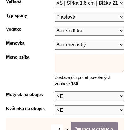
Veľkosť
Typ spony
Vodítko
Menovka
Meno psíka
Zostávajúci počet povolených
znakov:
150
Motýlek na obojek
Květinka na obojek
DO KOŠÍKA