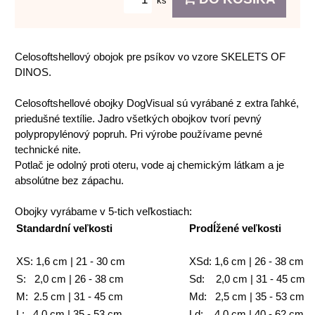
ks
Celosoftshellový obojok pre psíkov vo vzore SKELETS OF
DINOS.
Celosoftshellové obojky DogVisual sú vyrábané z extra ľahké,
priedušné textílie. Jadro všetkých obojkov tvorí pevný
polypropylénový popruh. Pri výrobe používame pevné
technické nite.
Potlač je odolný proti oteru, vode aj chemickým látkam a je
absolútne bez zápachu.
Obojky vyrábame v 5-tich veľkostiach:
Standardní veľkosti
Prodĺžené veľkosti
XS: 1,6 cm | 21 - 30 cm
XSd: 1,6 cm | 26 - 38 cm
S: 2,0 cm | 26 - 38 cm
Sd: 2,0 cm | 31 - 45 cm
M: 2.5 cm | 31 - 45 cm
Md: 2,5 cm | 35 - 53 cm
L: 4,0 cm | 35 - 53 cm
Ld: 4,0 cm | 40 - 62 cm