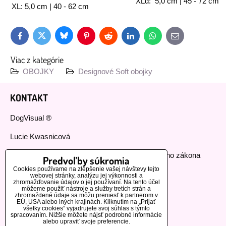
XLd: 5,0 cm | 45 - 72 cm
XL: 5,0 cm | 40 - 62 cm
Bluesky
Twitter
Facebook
Pinterest
Reddit
LinkedIn
WhatsApp
E-
mail
Viac z kategórie
OBOJKY
Designové Soft obojky
KONTAKT
DogVisual ®
Lucie Kwasnicová
Fyzická osoba podnikajúca podľa živnostenského zákona
Predvoľby súkromia
Cookies používame na zlepšenie vašej návštevy tejto
IČ: 73112593
webovej stránky, analýzu jej výkonnosti a
zhromažďovanie údajov o jej používaní. Na tento účel
môžeme použiť nástroje a služby tretích strán a
GSM:+420 776 440 464
zhromaždené údaje sa môžu preniesť k partnerom v
EÚ, USA alebo iných krajinách. Kliknutím na „Prijať
všetky cookies“ vyjadrujete svoj súhlas s týmto
MOHLO BY VÁS ZAUJÍMAŤ
spracovaním. Nižšie môžete nájsť podrobné informácie
alebo upraviť svoje preferencie.