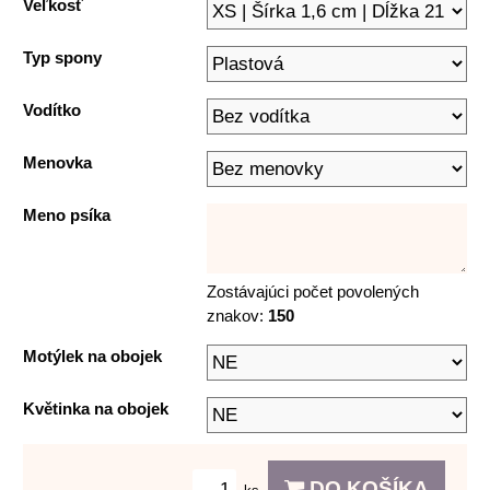
Veľkosť
Typ spony
Vodítko
Menovka
Meno psíka
Zostávajúci počet povolených
znakov:
150
Motýlek na obojek
Květinka na obojek
DO KOŠÍKA