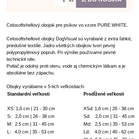
ks
Celosoftshellový obojok pre psíkov vo vzore PURE WHITE.
Celosoftshellové obojky DogVisual sú vyrábané z extra ľahké,
priedušné textílie. Jadro všetkých obojkov tvorí pevný
polypropylénový popruh. Pri výrobe používame pevné
technické nite.
Potlač je odolný proti oteru, vode aj chemickým látkam a je
absolútne bez zápachu.
Obojky vyrábame v 5-tich veľkostiach:
Standardní veľkosti
Prodĺžené veľkosti
XS: 1,6 cm | 21 - 30 cm
XSd: 1,6 cm | 26 - 38 cm
S: 2,0 cm | 26 - 38 cm
Sd: 2,0 cm | 31 - 45 cm
M: 2.5 cm | 31 - 45 cm
Md: 2,5 cm | 35 - 53 cm
L: 4,0 cm | 35 - 53 cm
Ld: 4,0 cm | 40 - 62 cm