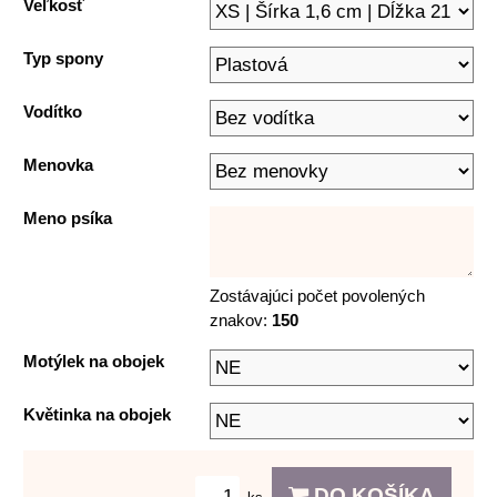
Veľkosť
Typ spony
Vodítko
Menovka
Meno psíka
Zostávajúci počet povolených
znakov:
150
Motýlek na obojek
Květinka na obojek
DO KOŠÍKA