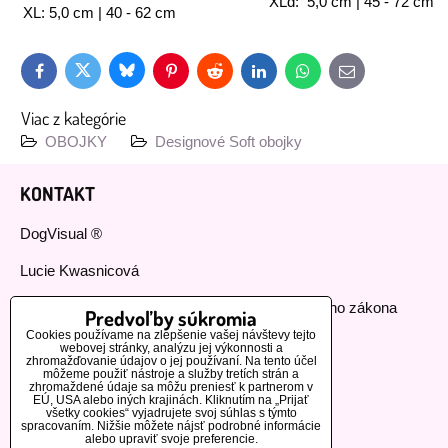
XLd: 5,0 cm | 45 - 72 cm
XL: 5,0 cm | 40 - 62 cm
Bluesky
Twitter
Facebook
Pinterest
Reddit
LinkedIn
WhatsApp
E-
mail
Viac z kategórie
OBOJKY
Designové Soft obojky
KONTAKT
DogVisual ®
Lucie Kwasnicová
Fyzická osoba podnikajúca podľa živnostenského zákona
Predvoľby súkromia
Cookies používame na zlepšenie vašej návštevy tejto
IČ: 73112593
webovej stránky, analýzu jej výkonnosti a
zhromažďovanie údajov o jej používaní. Na tento účel
môžeme použiť nástroje a služby tretích strán a
GSM:+420 776 440 464
zhromaždené údaje sa môžu preniesť k partnerom v
EÚ, USA alebo iných krajinách. Kliknutím na „Prijať
všetky cookies“ vyjadrujete svoj súhlas s týmto
MOHLO BY VÁS ZAUJÍMAŤ
spracovaním. Nižšie môžete nájsť podrobné informácie
alebo upraviť svoje preferencie.