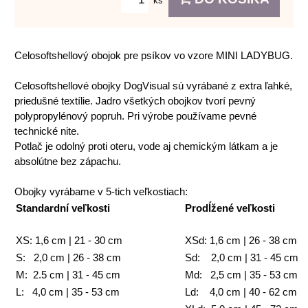
ks
Celosoftshellový obojok pre psíkov vo vzore MINI LADYBUG.
Celosoftshellové obojky DogVisual sú vyrábané z extra ľahké,
priedušné textílie. Jadro všetkých obojkov tvorí pevný
polypropylénový popruh. Pri výrobe používame pevné
technické nite.
Potlač je odolný proti oteru, vode aj chemickým látkam a je
absolútne bez zápachu.
Obojky vyrábame v 5-tich veľkostiach:
Standardní veľkosti
Prodĺžené veľkosti
XS: 1,6 cm | 21 - 30 cm
XSd: 1,6 cm | 26 - 38 cm
S: 2,0 cm | 26 - 38 cm
Sd: 2,0 cm | 31 - 45 cm
M: 2.5 cm | 31 - 45 cm
Md: 2,5 cm | 35 - 53 cm
L: 4,0 cm | 35 - 53 cm
Ld: 4,0 cm | 40 - 62 cm