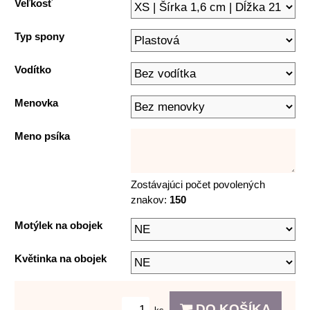
Veľkosť
Typ spony
Vodítko
Menovka
Meno psíka
Zostávajúci počet povolených
znakov:
150
Motýlek na obojek
Květinka na obojek
DO KOŠÍKA