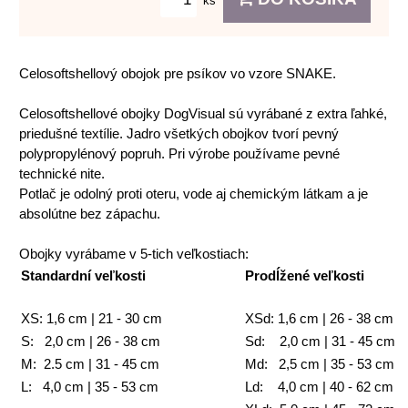
ks
Celosoftshellový obojok pre psíkov vo vzore SNAKE.
Celosoftshellové obojky DogVisual sú vyrábané z extra ľahké,
priedušné textílie. Jadro všetkých obojkov tvorí pevný
polypropylénový popruh. Pri výrobe používame pevné
technické nite.
Potlač je odolný proti oteru, vode aj chemickým látkam a je
absolútne bez zápachu.
Obojky vyrábame v 5-tich veľkostiach:
Standardní veľkosti
Prodĺžené veľkosti
XS: 1,6 cm | 21 - 30 cm
XSd: 1,6 cm | 26 - 38 cm
S: 2,0 cm | 26 - 38 cm
Sd: 2,0 cm | 31 - 45 cm
M: 2.5 cm | 31 - 45 cm
Md: 2,5 cm | 35 - 53 cm
L: 4,0 cm | 35 - 53 cm
Ld: 4,0 cm | 40 - 62 cm