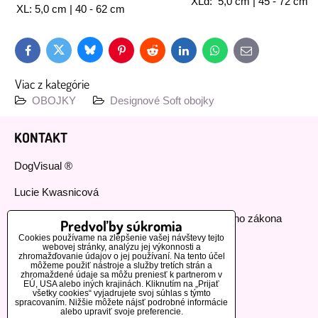
XLd: 5,0 cm | 45 - 72 cm
XL: 5,0 cm | 40 - 62 cm
Bluesky
Twitter
Facebook
Pinterest
Reddit
LinkedIn
WhatsApp
E-
mail
Viac z kategórie
OBOJKY
Designové Soft obojky
KONTAKT
DogVisual ®
Lucie Kwasnicová
Fyzická osoba podnikajúca podľa živnostenského zákona
Predvoľby súkromia
Cookies používame na zlepšenie vašej návštevy tejto
IČ: 73112593
webovej stránky, analýzu jej výkonnosti a
zhromažďovanie údajov o jej používaní. Na tento účel
môžeme použiť nástroje a služby tretích strán a
GSM:+420 776 440 464
zhromaždené údaje sa môžu preniesť k partnerom v
EÚ, USA alebo iných krajinách. Kliknutím na „Prijať
všetky cookies“ vyjadrujete svoj súhlas s týmto
MOHLO BY VÁS ZAUJÍMAŤ
spracovaním. Nižšie môžete nájsť podrobné informácie
alebo upraviť svoje preferencie.