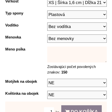
Veľkosť
Typ spony
Vodítko
Menovka
Meno psíka
Zostávajúci počet povolených
znakov:
150
Motýlek na obojek
Květinka na obojek
DO KOŠÍKA