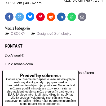
XLd: 5,0 cm | 45 - 72 cm
XL: 5,0 cm | 40 - 62 cm
Bluesky
Twitter
Facebook
Pinterest
Reddit
LinkedIn
WhatsApp
E-
mail
Viac z kategórie
OBOJKY
Designové Soft obojky
KONTAKT
DogVisual ®
Lucie Kwasnicová
Fyzická osoba podnikajúca podľa živnostenského zákona
Predvoľby súkromia
Cookies používame na zlepšenie vašej návštevy tejto
IČ: 73112593
webovej stránky, analýzu jej výkonnosti a
zhromažďovanie údajov o jej používaní. Na tento účel
môžeme použiť nástroje a služby tretích strán a
GSM:+420 776 440 464
zhromaždené údaje sa môžu preniesť k partnerom v
EÚ, USA alebo iných krajinách. Kliknutím na „Prijať
všetky cookies“ vyjadrujete svoj súhlas s týmto
MOHLO BY VÁS ZAUJÍMAŤ
spracovaním. Nižšie môžete nájsť podrobné informácie
alebo upraviť svoje preferencie.