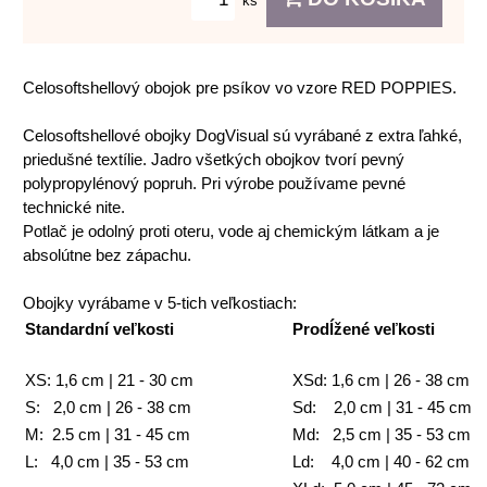
ks
Celosoftshellový obojok pre psíkov vo vzore RED POPPIES.
Celosoftshellové obojky DogVisual sú vyrábané z extra ľahké,
priedušné textílie. Jadro všetkých obojkov tvorí pevný
polypropylénový popruh. Pri výrobe používame pevné
technické nite.
Potlač je odolný proti oteru, vode aj chemickým látkam a je
absolútne bez zápachu.
Obojky vyrábame v 5-tich veľkostiach:
Standardní veľkosti
Prodĺžené veľkosti
XS: 1,6 cm | 21 - 30 cm
XSd: 1,6 cm | 26 - 38 cm
S: 2,0 cm | 26 - 38 cm
Sd: 2,0 cm | 31 - 45 cm
M: 2.5 cm | 31 - 45 cm
Md: 2,5 cm | 35 - 53 cm
L: 4,0 cm | 35 - 53 cm
Ld: 4,0 cm | 40 - 62 cm