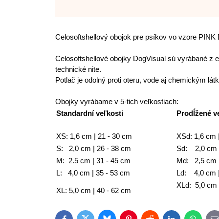
Celosoftshellový obojok pre psíkov vo vzore PIN
Celosoftshellové obojky DogVisual sú vyrábané z e
technické nite.
Potlač je odolný proti oteru, vode aj chemickým lá
Obojky vyrábame v 5-tich veľkostiach:
Standardní veľkosti
Prodĺžené v
XS: 1,6 cm | 21 - 30 cm
XSd: 1,6 cm 
S: 2,0 cm | 26 - 38 cm
Sd: 2,0 cm |
M: 2.5 cm | 31 - 45 cm
Md: 2,5 cm |
L: 4,0 cm | 35 - 53 cm
Ld: 4,0 cm |
XLd: 5,0 cm 
XL: 5,0 cm | 40 - 62 cm