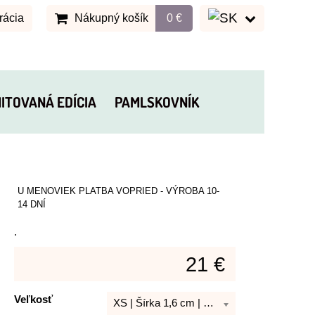
rácia
Nákupný košík
0 €
MITOVANÁ EDÍCIA
PAMLSKOVNÍK
U MENOVIEK PLATBA VOPRIED - VÝROBA 10-
14 DNÍ
.
21 €
Veľkosť
XS | Šírka 1,6 cm | Dĺžka 21 - 30 cm