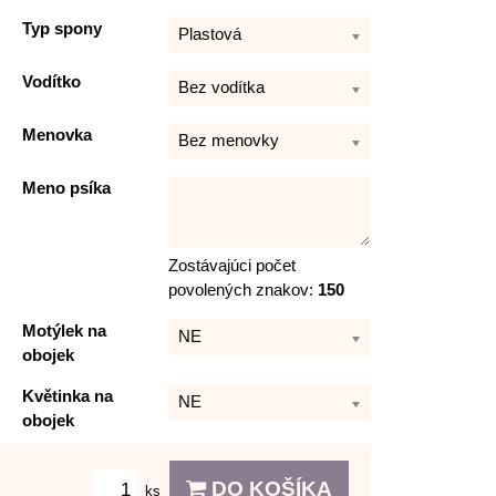
Typ spony
Plastová
Vodítko
Bez vodítka
Menovka
Bez menovky
Meno psíka
Zostávajúci počet
povolených znakov:
150
Motýlek na
NE
obojek
Květinka na
NE
obojek
DO KOŠÍKA
ks