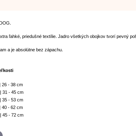
K DOG.
xtra ľahké, priedušné textílie. Jadro všetkých obojkov tvorí pevný 
tkam a je absolútne bez zápachu.
eľkosti
| 26 - 38 cm
 31 - 45 cm
 35 - 53 cm
 40 - 62 cm
| 45 - 72 cm