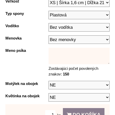
Veľkosť
Typ spony
Vodítko
Menovka
Meno psíka
Zostávajúci počet povolených
znakov:
150
Motýlek na obojek
Květinka na obojek
DO KOŠÍKA