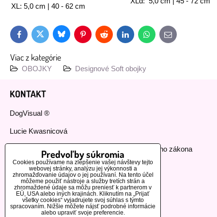
XLd: 5,0 cm | 45 - 72 cm
XL: 5,0 cm | 40 - 62 cm
Bluesky
Twitter
Facebook
Pinterest
Reddit
LinkedIn
WhatsApp
E-
mail
Viac z kategórie
OBOJKY
Designové Soft obojky
KONTAKT
DogVisual ®
Lucie Kwasnicová
Fyzická osoba podnikajúca podľa živnostenského zákona
Predvoľby súkromia
Cookies používame na zlepšenie vašej návštevy tejto
IČ: 73112593
webovej stránky, analýzu jej výkonnosti a
zhromažďovanie údajov o jej používaní. Na tento účel
môžeme použiť nástroje a služby tretích strán a
GSM:+420 776 440 464
zhromaždené údaje sa môžu preniesť k partnerom v
EÚ, USA alebo iných krajinách. Kliknutím na „Prijať
všetky cookies“ vyjadrujete svoj súhlas s týmto
MOHLO BY VÁS ZAUJÍMAŤ
spracovaním. Nižšie môžete nájsť podrobné informácie
alebo upraviť svoje preferencie.