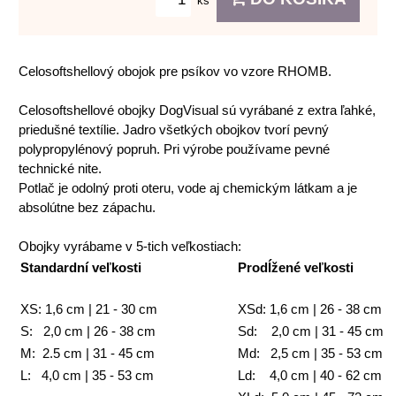
ks
Celosoftshellový obojok pre psíkov vo vzore RHOMB.
Celosoftshellové obojky DogVisual sú vyrábané z extra ľahké,
priedušné textílie. Jadro všetkých obojkov tvorí pevný
polypropylénový popruh. Pri výrobe používame pevné
technické nite.
Potlač je odolný proti oteru, vode aj chemickým látkam a je
absolútne bez zápachu.
Obojky vyrábame v 5-tich veľkostiach:
Standardní veľkosti
Prodĺžené veľkosti
XS: 1,6 cm | 21 - 30 cm
XSd: 1,6 cm | 26 - 38 cm
S: 2,0 cm | 26 - 38 cm
Sd: 2,0 cm | 31 - 45 cm
M: 2.5 cm | 31 - 45 cm
Md: 2,5 cm | 35 - 53 cm
L: 4,0 cm | 35 - 53 cm
Ld: 4,0 cm | 40 - 62 cm