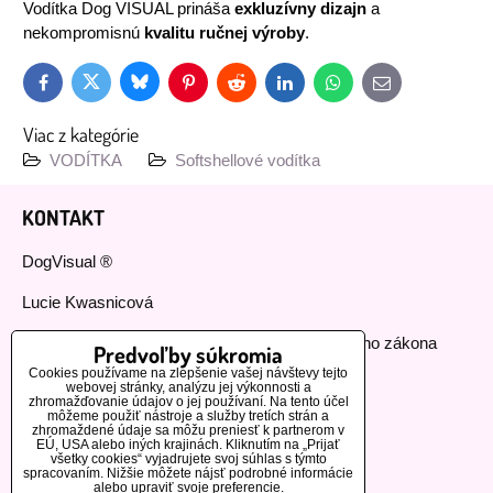
Vodítka Dog VISUAL prináša
exkluzívny dizajn
a
nekompromisnú
kvalitu ručnej výroby
.
Bluesky
Twitter
Facebook
Pinterest
Reddit
LinkedIn
WhatsApp
E-
mail
Viac z kategórie
VODÍTKA
Softshellové vodítka
KONTAKT
DogVisual ®
Lucie Kwasnicová
Fyzická osoba podnikajúca podľa živnostenského zákona
Predvoľby súkromia
Cookies používame na zlepšenie vašej návštevy tejto
IČ: 73112593
webovej stránky, analýzu jej výkonnosti a
zhromažďovanie údajov o jej používaní. Na tento účel
môžeme použiť nástroje a služby tretích strán a
GSM:+420 776 440 464
zhromaždené údaje sa môžu preniesť k partnerom v
EÚ, USA alebo iných krajinách. Kliknutím na „Prijať
všetky cookies“ vyjadrujete svoj súhlas s týmto
MOHLO BY VÁS ZAUJÍMAŤ
spracovaním. Nižšie môžete nájsť podrobné informácie
alebo upraviť svoje preferencie.