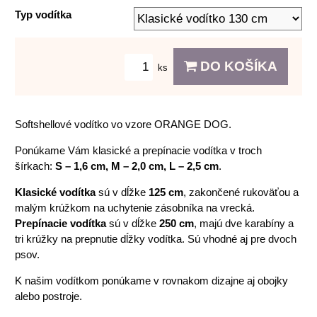
Typ vodítka
DO KOŠÍKA
ks
Softshellové vodítko vo vzore ORANGE DOG.
Ponúkame Vám klasické a prepínacie vodítka v troch
šírkach:
S – 1,6 cm, M – 2,0 cm, L – 2,5 cm
.
Klasické vodítka
sú v dĺžke
125 cm
, zakončené rukoväťou a
malým krúžkom na uchytenie zásobníka na vrecká.
Prepínacie vodítka
sú v dĺžke
250 cm
, majú dve karabíny a
tri krúžky na prepnutie dĺžky vodítka. Sú vhodné aj pre dvoch
psov.
K našim vodítkom ponúkame v rovnakom dizajne aj obojky
alebo postroje.