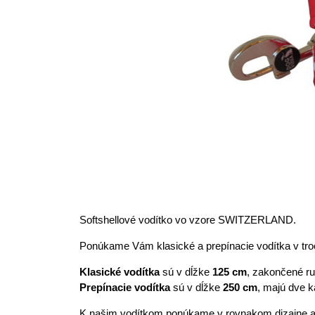
Softshellové vodítko vo vzore SWITZERLAND.
Ponúkame Vám klasické a prepínacie vodítka v tro
Klasické vodítka
sú v dĺžke
125 cm
, zakončené r
Prepínacie vodítka
sú v dĺžke
250 cm
, majú dve k
K našim vodítkom ponúkame v rovnakom dizajne aj 