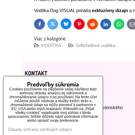
Vodítka Dog VISUAL prináša
exkluzívny dizajn
a 
Bluesky
Twitter
Facebook
Pinterest
Reddit
LinkedIn
WhatsAp
E
m
Viac z kategórie
VODÍTKA
Softshellové vodítka
KONTAKT
Predvoľby súkromia
DogVisual ®
Cookies používame na zlepšenie vašej návštevy tejto
webovej stránky, analýzu jej výkonnosti a
Lucie Kwasnicová
zhromažďovanie údajov o jej používaní. Na tento účel
môžeme použiť nástroje a služby tretích strán a
zhromaždené údaje sa môžu preniesť k partnerom v
Fyzická osoba podnikajúca podľa živnostenského
EÚ, USA alebo iných krajinách. Kliknutím na „Prijať
všetky cookies“ vyjadrujete svoj súhlas s týmto
zákona
spracovaním. Nižšie môžete nájsť podrobné informácie
alebo upraviť svoje preferencie.
IČ: 73112593
Zásady ochrany osobných údajov