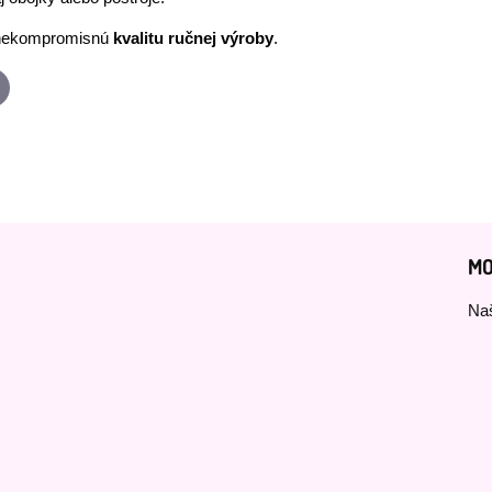
nekompromisnú
kvalitu ručnej výroby
.
p
-
ail
MO
Naš