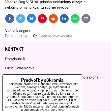
Vodítka Dog VISUAL prináša
exkluzívny dizajn
a
nekompromisnú
kvalitu ručnej výroby
.
Bluesky
Twitter
Facebook
Pinterest
Reddit
LinkedIn
WhatsApp
E-
mail
Viac z kategórie
VODÍTKA
Softshellové vodítka
KONTAKT
DogVisual ®
Lucie Kwasnicová
Fyzická osoba podnikajúca podľa živnostenského zákona
Predvoľby súkromia
Cookies používame na zlepšenie vašej návštevy tejto
IČ: 73112593
webovej stránky, analýzu jej výkonnosti a
zhromažďovanie údajov o jej používaní. Na tento účel
môžeme použiť nástroje a služby tretích strán a
GSM:+420 776 440 464
zhromaždené údaje sa môžu preniesť k partnerom v
EÚ, USA alebo iných krajinách. Kliknutím na „Prijať
všetky cookies“ vyjadrujete svoj súhlas s týmto
MOHLO BY VÁS ZAUJÍMAŤ
spracovaním. Nižšie môžete nájsť podrobné informácie
alebo upraviť svoje preferencie.