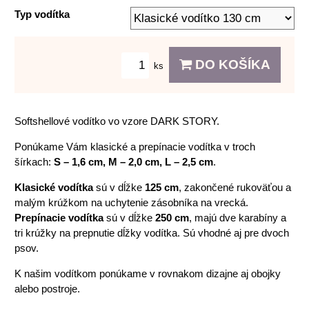
Typ vodítka
DO KOŠÍKA
ks
Softshellové vodítko vo vzore DARK STORY.
Ponúkame Vám klasické a prepínacie vodítka v troch
šírkach:
S – 1,6 cm, M – 2,0 cm, L – 2,5 cm
.
Klasické vodítka
sú v dĺžke
125 cm
, zakončené rukoväťou a
malým krúžkom na uchytenie zásobníka na vrecká.
Prepínacie vodítka
sú v dĺžke
250 cm
, majú dve karabíny a
tri krúžky na prepnutie dĺžky vodítka. Sú vhodné aj pre dvoch
psov.
K našim vodítkom ponúkame v rovnakom dizajne aj obojky
alebo postroje.