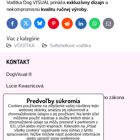
Vodítka Dog VISUAL prináša
exkluzívny dizajn
a
nekompromisnú
kvalitu ručnej výroby
.
Bluesky
Twitter
Facebook
Pinterest
Reddit
LinkedIn
WhatsApp
E-
mail
Viac z kategórie
VODÍTKA
Softshellové vodítka
KONTAKT
DogVisual ®
Lucie Kwasnicová
Fyzická osoba podnikajúca podľa živnostenského zákona
Predvoľby súkromia
Cookies používame na zlepšenie vašej návštevy tejto
IČ: 73112593
webovej stránky, analýzu jej výkonnosti a
zhromažďovanie údajov o jej používaní. Na tento účel
môžeme použiť nástroje a služby tretích strán a
GSM:+420 776 440 464
zhromaždené údaje sa môžu preniesť k partnerom v
EÚ, USA alebo iných krajinách. Kliknutím na „Prijať
všetky cookies“ vyjadrujete svoj súhlas s týmto
MOHLO BY VÁS ZAUJÍMAŤ
spracovaním. Nižšie môžete nájsť podrobné informácie
alebo upraviť svoje preferencie.