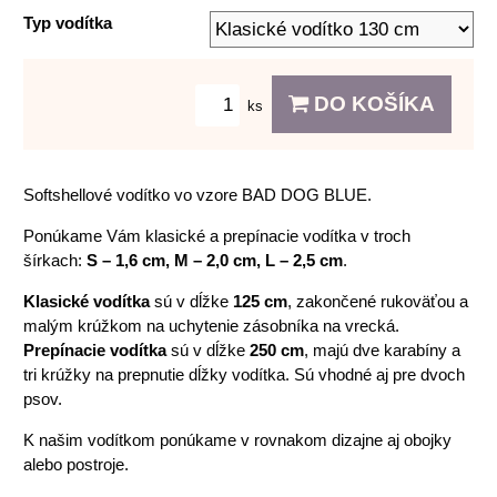
Typ vodítka
DO KOŠÍKA
ks
Softshellové vodítko vo vzore BAD DOG BLUE.
Ponúkame Vám klasické a prepínacie vodítka v troch
šírkach:
S – 1,6 cm, M – 2,0 cm, L – 2,5 cm
.
Klasické vodítka
sú v dĺžke
125 cm
, zakončené rukoväťou a
malým krúžkom na uchytenie zásobníka na vrecká.
Prepínacie vodítka
sú v dĺžke
250 cm
, majú dve karabíny a
tri krúžky na prepnutie dĺžky vodítka. Sú vhodné aj pre dvoch
psov.
K našim vodítkom ponúkame v rovnakom dizajne aj obojky
alebo postroje.