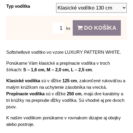
Typ vodítka
DO KOŠÍKA
ks
Softshellové vodítko vo vzore LUXURY PATTERN WHITE.
Ponúkame Vám klasické a prepínacie vodítka v troch
šírkach:
S – 1,6 cm, M – 2,0 cm, L – 2,5 cm
.
Klasické vodítka
sú v dĺžke
125 cm
, zakončené rukoväťou a
malým krúžkom na uchytenie zásobníka na vrecká.
Prepínacie vodítka
sú v dĺžke
250 cm
, majú dve karabíny a
tri krúžky na prepnutie dĺžky vodítka. Sú vhodné aj pre dvoch
psov.
K našim vodítkom ponúkame v rovnakom dizajne aj obojky
alebo postroje.