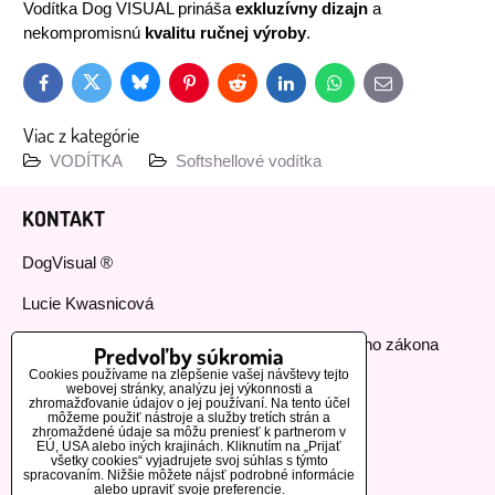
Vodítka Dog VISUAL prináša
exkluzívny dizajn
a
nekompromisnú
kvalitu ručnej výroby
.
Bluesky
Twitter
Facebook
Pinterest
Reddit
LinkedIn
WhatsApp
E-
mail
Viac z kategórie
VODÍTKA
Softshellové vodítka
KONTAKT
DogVisual ®
Lucie Kwasnicová
Fyzická osoba podnikajúca podľa živnostenského zákona
Predvoľby súkromia
Cookies používame na zlepšenie vašej návštevy tejto
IČ: 73112593
webovej stránky, analýzu jej výkonnosti a
zhromažďovanie údajov o jej používaní. Na tento účel
môžeme použiť nástroje a služby tretích strán a
GSM:+420 776 440 464
zhromaždené údaje sa môžu preniesť k partnerom v
EÚ, USA alebo iných krajinách. Kliknutím na „Prijať
všetky cookies“ vyjadrujete svoj súhlas s týmto
MOHLO BY VÁS ZAUJÍMAŤ
spracovaním. Nižšie môžete nájsť podrobné informácie
alebo upraviť svoje preferencie.