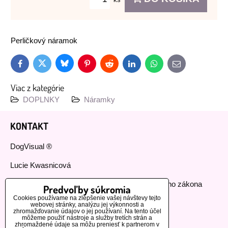
Perličkový náramok
Bluesky
Twitter
Facebook
Pinterest
Reddit
LinkedIn
WhatsApp
E-
mail
Viac z kategórie
DOPLNKY
Náramky
KONTAKT
DogVisual ®
Lucie Kwasnicová
Fyzická osoba podnikajúca podľa živnostenského zákona
Predvoľby súkromia
Cookies používame na zlepšenie vašej návštevy tejto
IČ: 73112593
webovej stránky, analýzu jej výkonnosti a
zhromažďovanie údajov o jej používaní. Na tento účel
môžeme použiť nástroje a služby tretích strán a
GSM:+420 776 440 464
zhromaždené údaje sa môžu preniesť k partnerom v