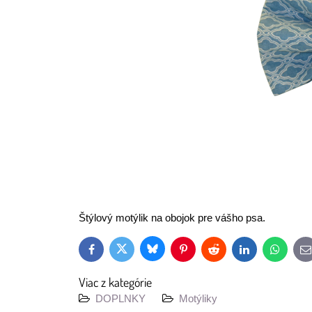
Štýlový motýlik na obojok pre vášho psa.
Bluesky
Twitter
Facebook
Pinterest
Reddit
LinkedIn
WhatsAp
E
m
Viac z kategórie
DOPLNKY
Motýliky