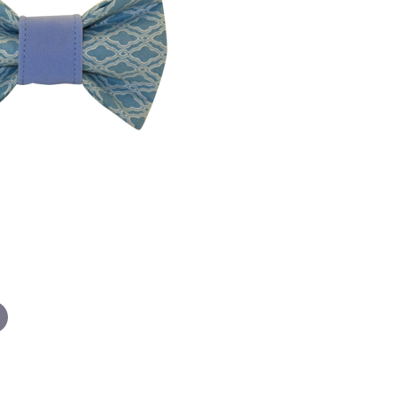
p
-
ail