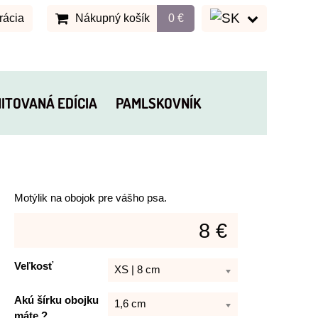
rácia
Nákupný košík
0 €
MITOVANÁ EDÍCIA
PAMLSKOVNÍK
Motýlik na obojok pre vášho psa.
8 €
Veľkosť
XS | 8 cm
Akú šírku obojku
1,6 cm
máte ?