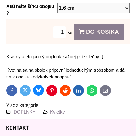
Akú máte šírku obojku
?
DO KOŠÍKA
ks
Krásny a elegantný doplnok každej psie slečny :)
Kvetina sa na obojok pripevní jednoduchým spôsobom a dá
sa z obojku kedykoľvek odopnúť.
Bluesky
Twitter
Facebook
Pinterest
Reddit
LinkedIn
WhatsApp
E-
mail
Viac z kategórie
DOPLNKY
Kvietky
KONTAKT