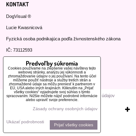
KONTAKT
DogVisual ®
Lucie Kwasnicová
Fyzická osoba podnikajúca podľa živnostenského zákona
IČ: 73112593
GSM:+420 776 440 464
Predvoľby súkromia
Cookies používame na zlepšenie vašej návštevy tejto
MOHLO BY VÁS ZAUJÍMAŤ
webovej stránky, analýzu jej výkonnosti a
zhromažďovanie údajov o jej používaní. Na tento účel
môžeme použiť nástroje a služby tretích strán a
zhromaždené údaje sa môžu preniesť k partnerom v
Naši zákazníci
EÚ, USA alebo iných krajinách. Kliknutím na „Prijať
všetky cookies“ vyjadrujete svoj súhlas s týmto
Predvoľby súkromia
Zásady ochrany osobných údajov
spracovaním. Nižšie môžete nájsť podrobné informácie
alebo upraviť svoje preferencie.
Zásady ochrany osobných údajov
Vytvorené pomocou:
BiznisWeb.sk
Ukázať podrobnosti
Prijať všetky cookies