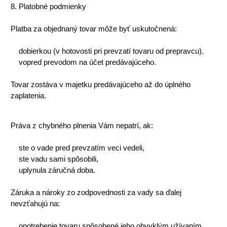
8. Platobné podmienky
Platba za objednaný tovar môže byť uskutočnená:
dobierkou (v hotovosti pri prevzatí tovaru od prepravcu).
vopred prevodom na účet predávajúceho.
Tovar zostáva v majetku predávajúceho až do úplného
zaplatenia.
Práva z chybného plnenia Vám nepatrí, ak:
ste o vade pred prevzatím veci vedeli,
ste vadu sami spôsobili,
uplynula záručná doba.
Záruka a nároky zo zodpovednosti za vady sa ďalej
nevzťahujú na:
opotrebenie tovaru spôsobené jeho obvyklým užívaním,