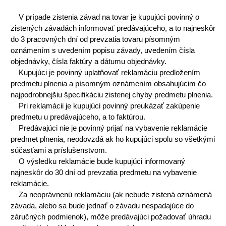
V prípade zistenia závad na tovar je kupujúci povinný o
zistených závadách informovať predávajúceho, a to najneskôr
do 3 pracovných dní od prevzatia tovaru písomným
oznámením s uvedením popisu závady, uvedením čísla
objednávky, čísla faktúry a dátumu objednávky.
Kupujúci je povinný uplatňovať reklamáciu predložením
predmetu plnenia a písomným oznámením obsahujúcim čo
najpodrobnejšiu špecifikáciu zistenej chyby predmetu plnenia.
Pri reklamácii je kupujúci povinný preukázať zakúpenie
predmetu u predávajúceho, a to faktúrou.
Predávajúci nie je povinný prijať na vybavenie reklamácie
predmet plnenia, neodovzdá ak ho kupujúci spolu so všetkými
súčasťami a príslušenstvom.
O výsledku reklamácie bude kupujúci informovaný
najneskôr do 30 dní od prevzatia predmetu na vybavenie
reklamácie.
Za neoprávnenú reklamáciu (ak nebude zistená oznámená
závada, alebo sa bude jednať o závadu nespadajúce do
záručných podmienok), môže predávajúci požadovať úhradu