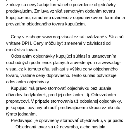
zmluvy sa nevyžaduje formálneho potvrdenie objednávky
predávajúcim. Zmluva vzniká samotným dodaním tovaru
kupujúcemu, na adresu uvedenú v objednávkovom formulári a
prevzatím objednaného tovaru kupujúcim.
Ceny v e-shope www.dog-visual.cz sú uvádzané v Sk a sú
vrátane DPH. Ceny môžu byť zmenené v závislosti od
množstva tovaru.
Odoslaním objednávky kupujúci súhlasí s ustanovením
obchodných podmienok platných a uvedených na www.dog-
visual.cz k tomuto dňu, súhlasí s výšku ceny objednaného
tovaru, vrátane ceny dopravného. Tento súhlas potvrdzuje
odoslaním objednávky.
Kupujúci má právo stornovať objednávku bez udania
dôvodov kedykoľvek, pred jej odoslaním - tj. Odovzdaním
prepravcovi. V prípade stornovania už odoslanej objednávky,
je kupujúci povinný uhradiť predávajúcemu škodu vzniknutú
týmto jednaním.
Predávajúci je oprávnený stornovať objednávku, v prípade:
Objednaný tovar sa už nevyrába, alebo nastala