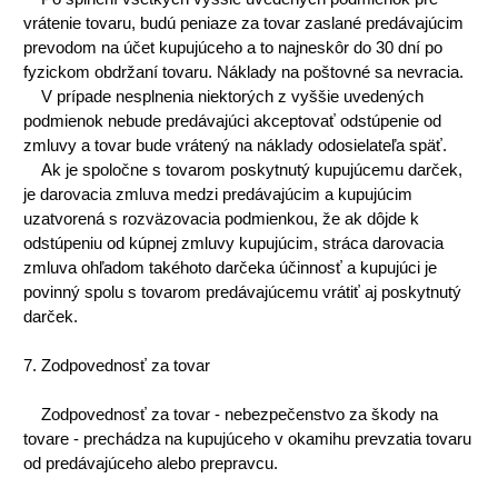
vrátenie tovaru, budú peniaze za tovar zaslané predávajúcim
prevodom na účet kupujúceho a to najneskôr do 30 dní po
fyzickom obdržaní tovaru. Náklady na poštovné sa nevracia.
V prípade nesplnenia niektorých z vyššie uvedených
podmienok nebude predávajúci akceptovať odstúpenie od
zmluvy a tovar bude vrátený na náklady odosielateľa späť.
Ak je spoločne s tovarom poskytnutý kupujúcemu darček,
je darovacia zmluva medzi predávajúcim a kupujúcim
uzatvorená s rozväzovacia podmienkou, že ak dôjde k
odstúpeniu od kúpnej zmluvy kupujúcim, stráca darovacia
zmluva ohľadom takéhoto darčeka účinnosť a kupujúci je
povinný spolu s tovarom predávajúcemu vrátiť aj poskytnutý
darček.
7. Zodpovednosť za tovar
Zodpovednosť za tovar - nebezpečenstvo za škody na
tovare - prechádza na kupujúceho v okamihu prevzatia tovaru
od predávajúceho alebo prepravcu.