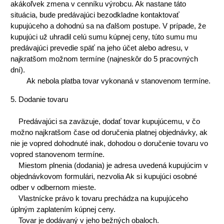
akákoľvek zmena v cenníku výrobcu. Ak nastane táto
situácia, bude predávajúci bezodkladne kontaktovať
kupujúceho a dohodnú sa na ďalšom postupe. V prípade, že
kupujúci už uhradil celú sumu kúpnej ceny, túto sumu mu
predávajúci prevedie späť na jeho účet alebo adresu, v
najkratšom možnom termíne (najneskôr do 5 pracovných
dní).
Ak nebola platba tovar vykonaná v stanovenom termíne.
5. Dodanie tovaru
Predávajúci sa zaväzuje, dodať tovar kupujúcemu, v čo
možno najkratšom čase od doručenia platnej objednávky, ak
nie je vopred dohodnuté inak, dohodou o doručenie tovaru vo
vopred stanovenom termíne.
Miestom plnenia (dodania) je adresa uvedená kupujúcim v
objednávkovom formulári, nezvolia Ak si kupujúci osobné
odber v odbernom mieste.
Vlastnícke právo k tovaru prechádza na kupujúceho
úplným zaplatením kúpnej ceny.
Tovar je dodávaný v jeho bežných obaloch.