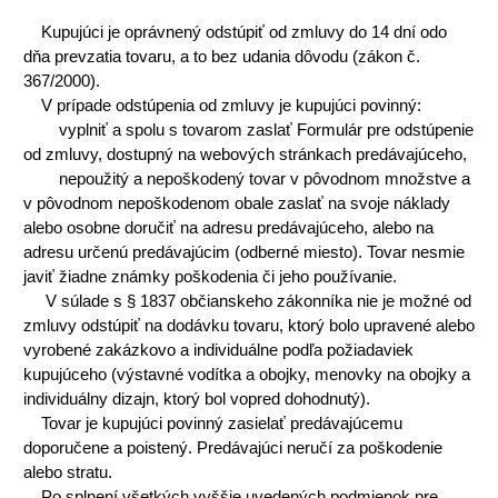
Kupujúci je oprávnený odstúpiť od zmluvy do 14 dní odo
dňa prevzatia tovaru, a to bez udania dôvodu (zákon č.
367/2000).
V prípade odstúpenia od zmluvy je kupujúci povinný:
vyplniť a spolu s tovarom zaslať Formulár pre odstúpenie
od zmluvy, dostupný na webových stránkach predávajúceho,
nepoužitý a nepoškodený tovar v pôvodnom množstve a
v pôvodnom nepoškodenom obale zaslať na svoje náklady
alebo osobne doručiť na adresu predávajúceho, alebo na
adresu určenú predávajúcim (odberné miesto). Tovar nesmie
javiť žiadne známky poškodenia či jeho používanie.
V súlade s § 1837 občianskeho zákonníka nie je možné od
zmluvy odstúpiť na dodávku tovaru, ktorý bolo upravené alebo
vyrobené zakázkovo a individuálne podľa požiadaviek
kupujúceho (výstavné vodítka a obojky, menovky na obojky a
individuálny dizajn, ktorý bol vopred dohodnutý).
Tovar je kupujúci povinný zasielať predávajúcemu
doporučene a poistený. Predávajúci neručí za poškodenie
alebo stratu.
Po splnení všetkých vyššie uvedených podmienok pre