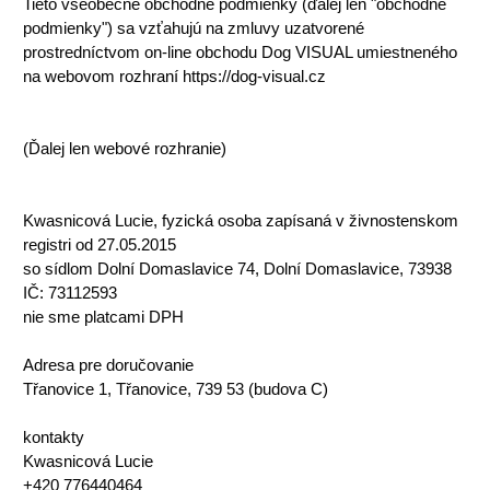
Tieto všeobecné obchodné podmienky (ďalej len "obchodné
podmienky") sa vzťahujú na zmluvy uzatvorené
prostredníctvom on-line obchodu Dog VISUAL umiestneného
na webovom rozhraní https://dog-visual.cz
(Ďalej len webové rozhranie)
Kwasnicová Lucie, fyzická osoba zapísaná v živnostenskom
registri od 27.05.2015
so sídlom Dolní Domaslavice 74, Dolní Domaslavice, 73938
IČ: 73112593
nie sme platcami DPH
Adresa pre doručovanie
Třanovice 1, Třanovice, 739 53 (budova C)
kontakty
Kwasnicová Lucie
+420 776440464