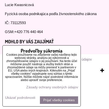
Lucie Kwasnicová
Fyzická osoba podnikajúca podľa živnostenského zákona
IČ: 73112593
GSM:+420 776 440 464
MOHLO BY VÁS ZAUJÍMAŤ
Predvoľby súkromia
Naši zákazníci
Cookies používame na zlepšenie vašej návštevy tejto
webovej stránky, analýzu jej výkonnosti a
Predvoľby súkromia
Zásady ochrany osobných údajov
zhromažďovanie údajov o jej používaní. Na tento účel
môžeme použiť nástroje a služby tretích strán a
zhromaždené údaje sa môžu preniesť k partnerom v
Vytvorené pomocou:
EÚ, USA alebo iných krajinách. Kliknutím na „Prijať
BiznisWeb.sk
všetky cookies“ vyjadrujete svoj súhlas s týmto
spracovaním. Nižšie môžete nájsť podrobné informácie
alebo upraviť svoje preferencie.
Zásady ochrany osobných údajov
Ukázať podrobnosti
Prijať všetky cookies